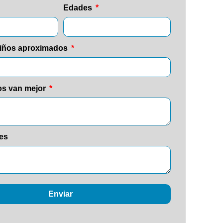
Edades
iños aproximados
os van mejor
es
Enviar