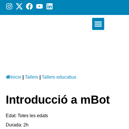
D’altres serveis
La nostra acadèmia
Inicio
|
Tallers
|
Tallers educatius
Introducció a mBot
Edat: Totes les edats
Durada: 2h