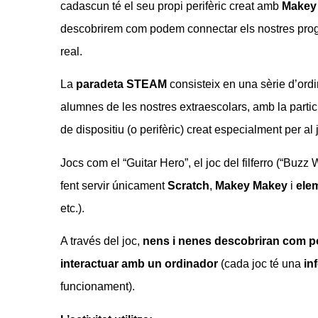
cadascun té el seu propi perifèric creat amb
Makey
descobrirem com podem connectar els nostres pro
real.
La
paradeta STEAM
consisteix en una sèrie d’or
alumnes de les nostres extraescolars, amb la particu
de dispositiu (o perifèric) creat especialment per al
Jocs com el “Guitar Hero”, el joc del filferro (“Buzz 
fent servir únicament
Scratch
,
Makey Makey
i
elem
etc.).
A través del joc,
nens i nenes descobriran com po
interactuar amb un ordinador
(cada joc té una
in
funcionament).