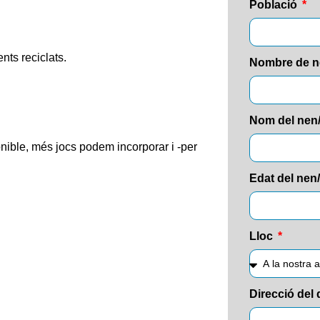
Població
ts reciclats.
Nombre de n
Nom del nen/a
ible, més jocs podem incorporar i -per
Edat del nen
Lloc
Direcció del 