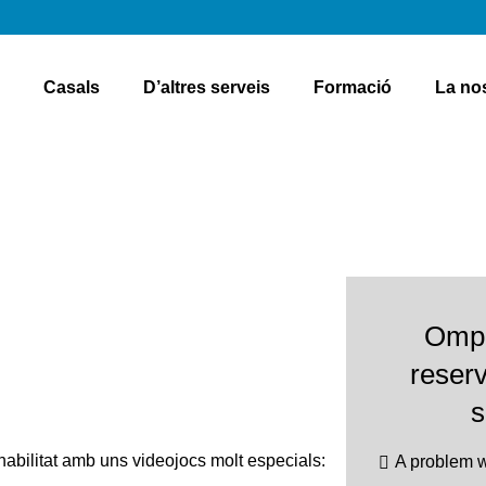
Casals
D’altres serveis
Formació
La no
Ompl
reser
s
habilitat amb uns videojocs molt especials:
A problem w