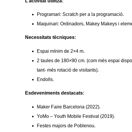
L’activitat utilitza:
Programari: Scratch per a la programació.
Maquinari: Ordinadors, Makey Makeys i elemen
Necessitats tècniques:
Espai mínim de 2×4 m.
2 taules de 180×90 cm. (com més espai dispon
tant- més rotació de visitants).
Endolls.
Esdeveniments destacats:
Maker Faire Barcelona (2022).
YoMo – Youth Mobile Festival (2019).
Festes majors de Poblenou.