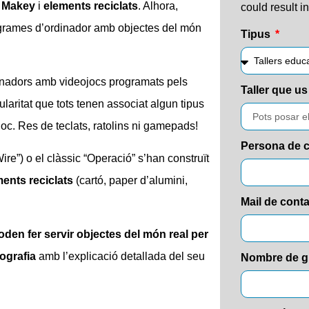
 Makey
i
elements reciclats
. Alhora,
could result i
grames d’ordinador amb objectes del món
Tipus
dinadors amb videojocs programats pels
Taller que us
laritat que tots tenen associat algun tipus
 joc. Res de teclats, ratolins ni gamepads!
Persona de 
Wire”) o el clàssic “Operació” s’han construït
ents reciclats
(cartó, paper d’alumini,
Mail de cont
den fer servir objectes del món real per
fografia
amb l’explicació detallada del seu
Nombre de 