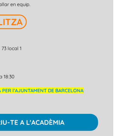
llar en equip.
LITZA
73 local 1
a 18:30
A PER l’AJUNTAMENT DE BARCELONA
IU-TE A L'ACADÈMIA