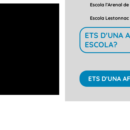
Escola l’Arenal d
Escola Lestonna
ETS D'UNA 
ESCOLA?
ETS D'UNA A