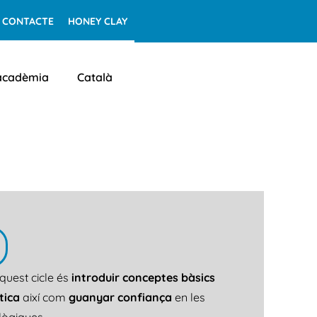
CONTACTE
HONEY CLAY
 acadèmia
Català
S
quest cicle és
introduir conceptes bàsics
tica
així com
guanyar confiança
en les