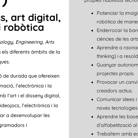
pròpies habilitats tecn
Potenciar la imag
 art digital,
robòtica de maner
i robòtica
Enderrocar la bar
ciències de les art
ology, Engineering, Arts
Aprendre a raona
 els diferents àmbits de la
thinking) i a reso
ques.
Guanyar autonomia
projectes propis.
sió de durada que ofereixen
Provocar un canvi
ció, l’electrònica i la
creadors actius.
 l’art i el disseny digital,
Comunicar idees i 
deojocs, l’electrònica i la
noves tecnologies
çar a desenvolupar les
Aprendre les bas
ogramadors i
d’alfabetització al 
Treballem amb equ