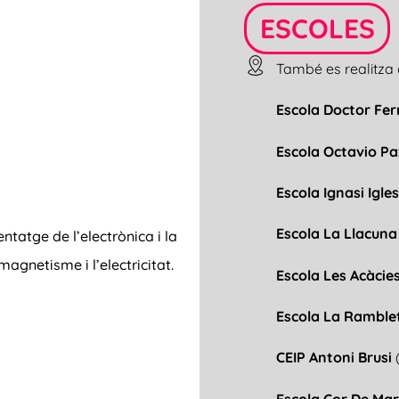
ESCOLES
També es realitza 
Escola Doctor Fe
Escola Octavio P
Escola Ignasi Igle
Escola La Llacun
ntatge de l’electrònica i la
agnetisme i l’electricitat.
Escola Les Acàcie
Escola La Ramble
CEIP Antoni Brusi
Escola Cor De Ma