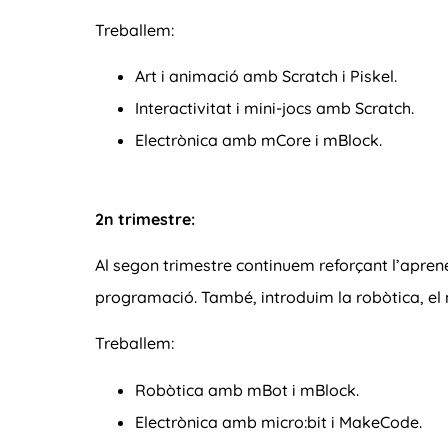
Treballem:
Art i animació amb Scratch i Piskel.
Interactivitat i mini-jocs amb Scratch.
Electrònica amb mCore i mBlock.
2n trimestre:
Al segon trimestre continuem reforçant l’aprene
programació. També, introduim la robòtica, el m
Treballem:
Robòtica amb mBot i mBlock.
Electrònica amb micro:bit i MakeCode.