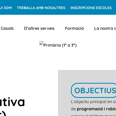
UI SOM
TREBALLA AMB NOSALTRES
INSCRIPCIONS ESCOLES
Casals
D’altres serveis
Formació
La nostra
OBJECTIU
ativa
L’objectiu principal en a
de
programació i robò
r)