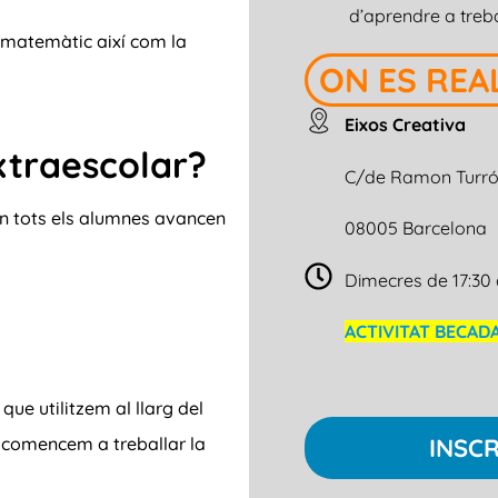
d’aprendre a treba
-matemàtic així com la
ON ES REA
Eixos Creativa
xtraescolar?
C/de Ramon Turró 
on tots els alumnes avancen
08005 Barcelona
Dimecres de 17:30 
ACTIVITAT BECAD
que utilitzem al llarg del
INSCR
i comencem a treballar la