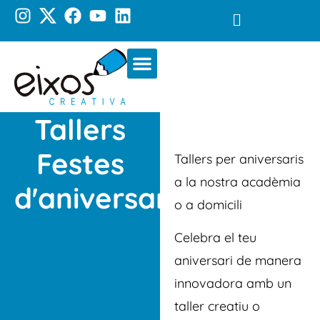
D’altres serveis
La nostra acadèmia
Tallers
Festes
Tallers per aniversaris
a la nostra acadèmia
d'aniversari
o a domicili
Celebra el teu
aniversari de manera
innovadora amb un
taller creatiu o